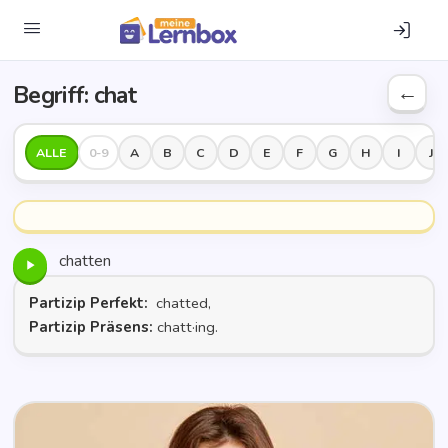
Begriff: chat
ALLE
0-9
A
B
C
D
E
F
G
H
I
J
chatten
Partizip Perfekt:
chatted,
Partizip Präsens:
chatt·ing.