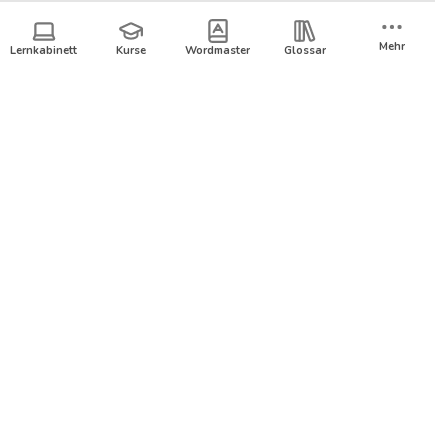
Zum
[community_terms_form]
Inhalt
Mehr
Lernkabinett
Kurse
Wordmaster
Glossar
springen