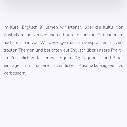
Im Kurs „Eng­lisch 9“ ler­nen wir inten­siv über die Kul­tur von
Aus­tra­li­en und Neu­see­land und berei­ten uns auf Prü­fun­gen im
nächs­ten Jahr vor. Wir betei­li­gen uns an Gesprä­chen zu ver­
trau­ten The­men und berich­ten auf Eng­lisch über unse­re Prak­ti­
ka. Zusätz­lich ver­fas­sen wir regel­mä­ßig Tage­buch- und Blog­
ein­trä­ge, um unse­re schrift­li­che Aus­drucks­fä­hig­keit zu
verbessern.