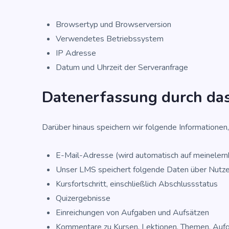
Brow­ser­typ und Browserversion
Ver­wen­de­tes Betriebssystem
IP Adres­se
Datum und Uhr­zeit der Serveranfrage
Daten­er­fas­sung durch d
Dar­über hin­aus spei­chern wir fol­gen­de Infor­ma­tio­ne
E-Mail-Adres­se (wird auto­ma­tisch auf meineler
Unser LMS spei­chert fol­gen­de Daten über Nutze
Kurs­fort­schritt, ein­schließ­lich Abschlussstatus
Qui­z­er­geb­nis­se
Ein­rei­chun­gen von Auf­ga­ben und Aufsätzen
Kom­men­ta­re zu Kur­sen, Lek­tio­nen, The­men, Au