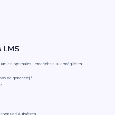
as LMS
n, um ein opti­ma­les Lern­erleb­nis zu ermöglichen:
nbox.de generiert)*
r:
f­ga­ben und Aufsätzen