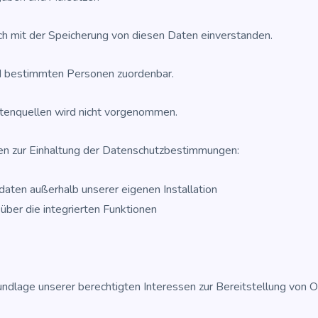
ch mit der Spei­che­rung von die­sen Daten einverstanden.
d bestimm­ten Per­so­nen zuordenbar.
aten­quel­len wird nicht vorgenommen.
en zur Ein­hal­tung der Datenschutzbestimmungen:
­da­ten außer­halb unse­rer eige­nen Installation
über die inte­grier­ten Funktionen
­la­ge unse­rer berech­tig­ten Inter­es­sen zur Bereit­stel­lung von 