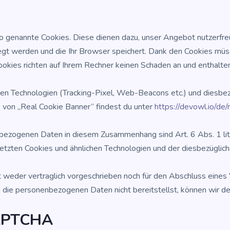
o genann­te Coo­kies. Die­se die­nen dazu, unser Ange­bot nut­zer­freun
e­legt wer­den und die Ihr Brow­ser spei­chert. Dank den Coo­kies m
­kies rich­ten auf Ihrem Rech­ner kei­nen Scha­den an und ent­hal­ten
hen Tech­no­lo­gien (Track­ing-Pixel, Web-Bea­cons etc.) und dies­be­zü
se von „Real Coo­kie Ban­ner“ fin­dest du unter
https://devowl.io/de/
nen­be­zo­ge­nen Daten in die­sem Zusam­men­hang sind Art. 6 Abs. 1
setz­ten Coo­kies und ähn­li­chen Tech­no­lo­gien und der dies­be­züg­li­
t weder ver­trag­lich vor­ge­schrie­ben noch für den Abschluss eines Ve
die per­so­nen­be­zo­ge­nen Daten nicht bereit­stellst, kön­nen wir dei­
CAPTCHA