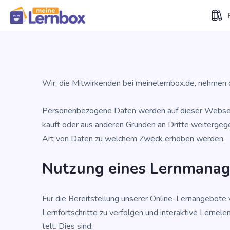
Wir, die Mit­wir­ken­den bei meinelernbox.de, neh­men 
Per­so­nen­be­zo­ge­ne Daten wer­den auf die­ser Web­se
kauft oder aus ande­ren Grün­den an Drit­te wei­ter­ge­g
Art von Daten zu wel­chem Zweck erho­ben werden.
Nut­zung eines Lern­ma­na
Für die Bereit­stel­lung unse­rer Online-Lern­an­ge­bo­te
Lern­fort­schrit­te zu ver­fol­gen und inter­ak­ti­ve Lern­el
telt. Dies sind: