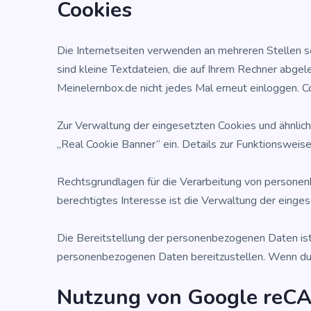
Coo­kies
Die Inter­net­sei­ten ver­wen­den an meh­re­ren Stel­len s
sind klei­ne Text­da­tei­en, die auf Ihrem Rech­ner abg
Meinelernbox.de nicht jedes Mal erneut ein­log­gen. Coo
Zur Ver­wal­tung der ein­ge­setz­ten Coo­kies und ähn­li­c
„Real Coo­kie Ban­ner“ ein. Details zur Funk­ti­ons­wei­
Rechts­grund­la­gen für die Ver­ar­bei­tung von per­so­
berech­tig­tes Inter­es­se ist die Ver­wal­tung der ein­ge­
Die Bereit­stel­lung der per­so­nen­be­zo­ge­nen Daten is
per­so­nen­be­zo­ge­nen Daten bereit­zu­stel­len. Wenn du 
Nut­zung von Goog­le re