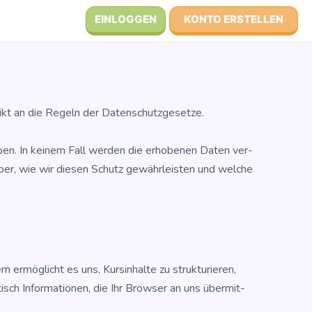
EINLOGGEN
KONTO ERSTELLEN
strikt an die Regeln der Datenschutzgesetze.
­ben. In kei­nem Fall wer­den die erho­be­nen Daten ver­
­über, wie wir die­sen Schutz gewähr­leis­ten und wel­che
rmög­licht es uns, Kurs­in­hal­te zu struk­tu­rie­ren,
sch Infor­ma­tio­nen, die Ihr Brow­ser an uns über­mit­