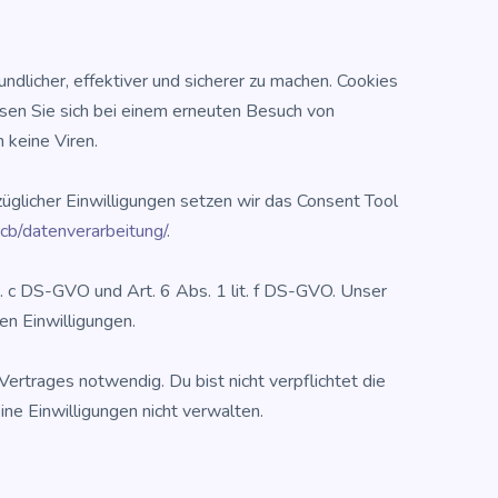
d­li­cher, effek­ti­ver und siche­rer zu machen. Coo­kies
üs­sen Sie sich bei einem erneu­ten Besuch von
 kei­ne Viren.
g­li­cher Ein­wil­li­gun­gen set­zen wir das Con­sent Tool
rcb/datenverarbeitung/
.
 lit. c DS-GVO und Art. 6 Abs. 1 lit. f DS-GVO. Unser
chen Einwilligungen.
r­tra­ges not­wen­dig. Du bist nicht ver­pflich­tet die
ne Ein­wil­li­gun­gen nicht verwalten.