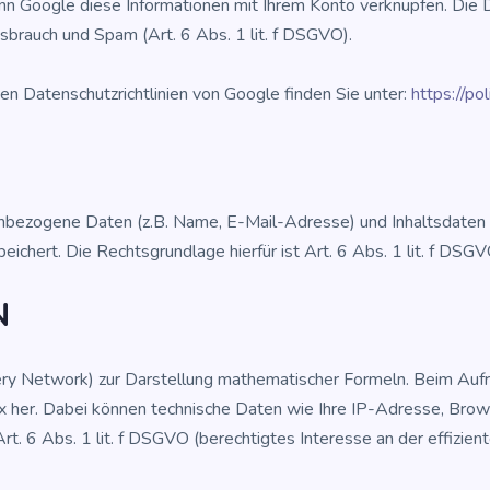
 Goog­le die­se Infor­ma­tio­nen mit Ihrem Kon­to ver­knüp­fen. Die Da
Miss­brauch und Spam (Art. 6 Abs. 1 lit. f DSGVO).
Daten­schutz­richt­li­ni­en von Goog­le fin­den Sie unter:
https://po
nen­be­zo­ge­ne Daten (z.B. Name, E-Mail-Adres­se) und Inhalts­da­ten 
i­chert. Die Rechts­grund­la­ge hier­für ist Art. 6 Abs. 1 lit. f DSGV
N
Net­work) zur Dar­stel­lung mathe­ma­ti­scher For­meln. Beim Auf­ruf 
x her. Dabei kön­nen tech­ni­sche Daten wie Ihre IP-Adres­se, Brow­s
t. 6 Abs. 1 lit. f DSGVO (berech­tig­tes Inter­es­se an der effi­zi­en­t