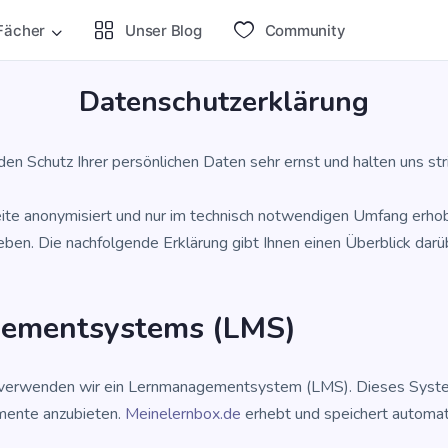
Fächer
Unser Blog
Com­mu­ni­ty
Daten­schutz­er­klä­rung
den Schutz Ihrer per­sön­li­chen Daten sehr ernst und hal­ten uns 
i­te anony­mi­siert und nur im tech­nisch not­wen­di­gen Umfang erho
e­ben. Die nach­fol­gen­de Erklä­rung gibt Ihnen einen Über­blick dar
ge­ment­sys­tems (LMS)
 ver­wen­den wir ein Lern­ma­nage­ment­sys­tem (LMS). Die­ses Sys­tem e
e­men­te anzu­bie­ten.
Meinelernbox.de
erhebt und spei­chert auto­ma­ti