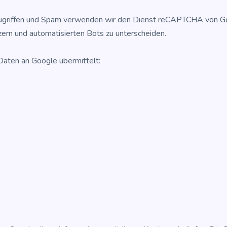
 Zugrif­fen und Spam ver­wen­den wir den Dienst reCAPTCHA von Goog­
zern und auto­ma­ti­sier­ten Bots zu unterscheiden.
aten an Goog­le übermittelt: