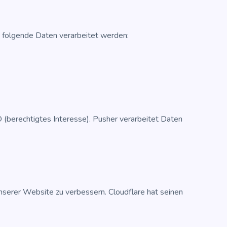
 fol­gen­de Daten ver­ar­bei­tet werden:
 (berech­tig­tes Inter­es­se). Pusher ver­ar­bei­tet Daten
e­rer Web­site zu ver­bes­sern. Cloud­fla­re hat sei­nen