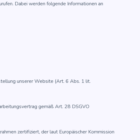
ru­fen. Dabei wer­den fol­gen­de Infor­ma­tio­nen an
tel­lung unse­rer Web­site (Art. 6 Abs. 1 lit.
ver­ar­bei­tungs­ver­trag gemäß Art. 28 DSGVO
n zer­ti­fi­ziert, der laut Euro­päi­scher Kom­mis­si­on