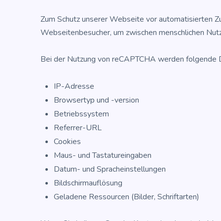
Zum Schutz unse­rer Web­sei­te vor auto­ma­ti­sier­ten
Web­sei­ten­be­su­cher, um zwi­schen mensch­li­chen Nut­
Bei der Nut­zung von reCAPTCHA wer­den fol­gen­de D
IP-Adres­se
Brow­ser­typ und -version
Betriebs­sys­tem
Refer­rer-URL
Coo­kies
Maus- und Tastatureingaben
Datum- und Spracheinstellungen
Bild­schirm­auf­lö­sung
Gela­de­ne Res­sour­cen (Bil­der, Schriftarten)