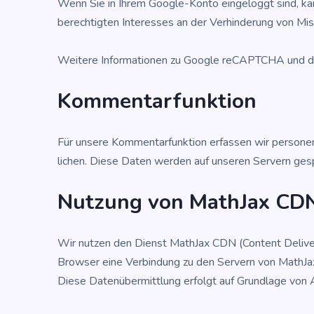
Wenn Sie in Ihrem Goog­le-Kon­to ein­ge­loggt sind, kann
berech­tig­ten Inter­es­ses an der Ver­hin­de­rung von 
Wei­te­re Infor­ma­tio­nen zu Goog­le reCAPTCHA und den 
Kom­men­tar­funk­ti­on
Für unse­re Kom­men­tar­funk­ti­on erfas­sen wir per­so­
li­chen. Die­se Daten wer­den auf unse­ren Ser­vern gespe
Nut­zung von Math­Jax CD
Wir nut­zen den Dienst Math­Jax CDN (Con­tent Deli­very 
Brow­ser eine Ver­bin­dung zu den Ser­vern von Math­Ja
Die­se Daten­über­mitt­lung erfolgt auf Grund­la­ge von Ar