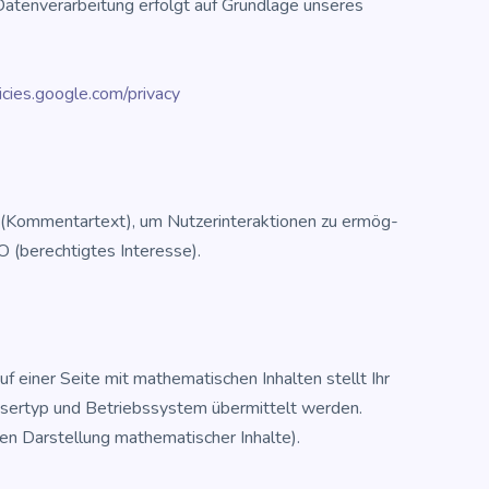
ten­ver­ar­bei­tung erfolgt auf Grund­la­ge unse­res
licies.google.com/privacy
(Kom­men­tar­text), um Nut­zer­inter­ak­tio­nen zu ermög­
O (berech­tig­tes Interesse).
einer Sei­te mit mathe­ma­ti­schen Inhal­ten stellt Ihr
er­typ und Betriebs­sys­tem über­mit­telt wer­den.
en Dar­stel­lung mathe­ma­ti­scher Inhalte).