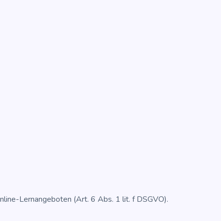
Online-Lern­an­ge­bo­ten (Art. 6 Abs. 1 lit. f DSGVO).