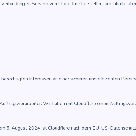
­bin­dung zu Ser­vern von Cloud­fla­re her­stel­len, um Inhal­te abzu­
ech­tig­ten Inter­es­sen an einer siche­ren und effi­zi­en­ten Bereit­s
s Auf­trags­ver­ar­bei­ter. Wir haben mit Cloud­fla­re einen Auf­trags­
em 5. August 2024 ist Cloud­fla­re nach dem EU-US-Daten­schutz­rah­me