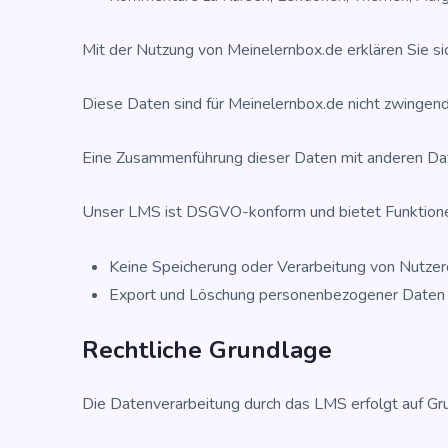
Mit der Nut­zung von Meinelernbox.de erklä­ren Sie si
Die­se Daten sind für Meinelernbox.de nicht zwin­gen
Eine Zusam­men­füh­rung die­ser Daten mit ande­ren D
Unser LMS ist DSGVO-kon­form und bie­tet Funk­tio­n
Kei­ne Spei­che­rung oder Ver­ar­bei­tung von Nut­zer
Export und Löschung per­so­nen­be­zo­ge­ner Daten 
Recht­li­che Grundlage
Die Daten­ver­ar­bei­tung durch das LMS erfolgt auf Grund