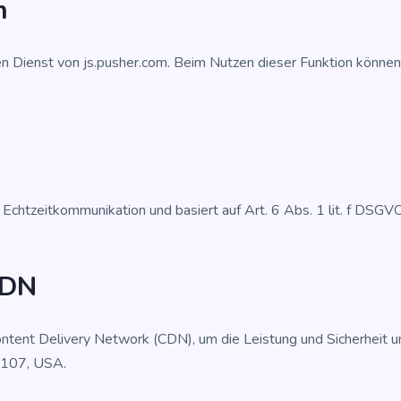
n
nen Dienst von js.pusher.com. Beim Nut­zen die­ser Funk­ti­on kön­nen
 Echt­zeit­kom­mu­ni­ka­ti­on und basiert auf Art. 6 Abs. 1 lit. f DSGVO
CDN
n­tent Deli­very Net­work (CDN), um die Leis­tung und Sicher­heit uns
94107, USA.