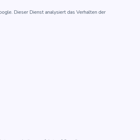
le. Die­ser Dienst ana­ly­siert das Ver­hal­ten der