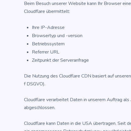
Beim Besuch unse­rer Web­site kann Ihr Brow­ser eine Ver
Cloud­fla­re übermittelt:
Ihre IP-Adres­se
Brow­ser­typ und -version
Betriebs­sys­tem
Refer­rer URL
Zeit­punkt der Serveranfrage
Die Nut­zung des Cloud­fla­re CDN basiert auf unse­ren ber
f DSGVO).
Cloud­fla­re ver­ar­bei­tet Daten in unse­rem Auf­trag al
abgeschlossen.
Cloud­fla­re kann Daten in die USA über­tra­gen. Seit d