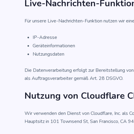
Live-Nach­rich­ten-Funk­ti­o
Für unse­re Live-Nach­rich­ten-Funk­ti­on nut­zen wir ei
IP-Adres­se
Gerä­te­in­for­ma­tio­nen
Nut­zungs­da­ten
Die Daten­ver­ar­bei­tung erfolgt zur Bereit­stel­lung von
als Auf­trags­ver­ar­bei­ter gemäß Art. 28 DSGVO.
Nut­zung von Cloud­fla­re 
Wir ver­wen­den den Dienst von Cloud­fla­re, Inc. als Co
Haupt­sitz in 101 Town­send St, San Fran­cis­co, CA 