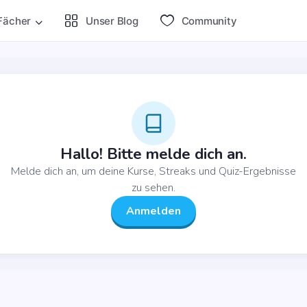
Fächer
Unser Blog
Com­mu­ni­ty
Hal­lo! Bit­te mel­de dich an.
Mel­de dich an, um dei­ne Kur­se, Streaks und Quiz-Ergeb­nis­se
zu sehen.
Anmel­den