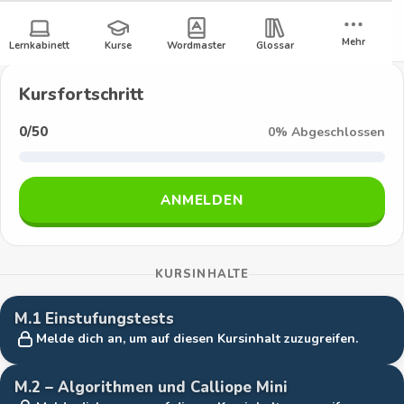
I
Zum
ANMELDEN
REGISTRIEREN
Inhalt
Z
n
Mehr
Lernkabinett
Kurse
Wordmaster
Glossar
springen
u
f
r
Kursfortschritt
ü
o
0/50
0
%
Abgeschlossen
c
r
k
z
m
ANMELDEN
u
a
m
L
t
KURSINHALTE
e
i
r
M.1 Einstufungstests
n
k
Melde dich an, um auf diesen Kursinhalt zuzugreifen.
k
9
a
M.2 – Algorithmen und Calliope Mini