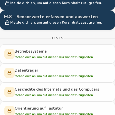
Melde dich an, um auf diesen Kursinhalt zuzugreifen.
M.8 – Sensorwerte erfassen und auswerten
Melde dich an, um auf diesen Kursinhalt zuzugreifen.
TESTS
Betriebssysteme
G
Melde dich an, um auf diesen Kursinhalt zuzugreifen.
e
Datenträger
s
G
Melde dich an, um auf diesen Kursinhalt zuzugreifen.
p
e
e
Geschichte des Internets und des Computers
s
r
G
Melde dich an, um auf diesen Kursinhalt zuzugreifen.
p
r
e
e
t
Orientierung auf Tastatur
s
r
G
Melde dich an, um auf diesen Kursinhalt zuzugreifen.