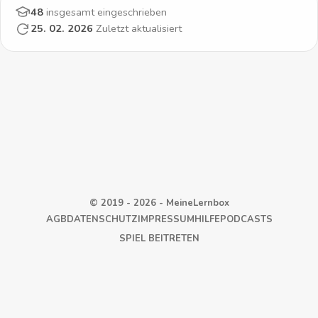
b
48
insgesamt eingeschrieben
i
25. 02. 2026
Zuletzt aktualisiert
n
e
t
t
© 2019 - 2026 - MeineLernbox
AGB
DATENSCHUTZ
IMPRESSUM
HILFE
PODCASTS
SPIEL BEITRETEN