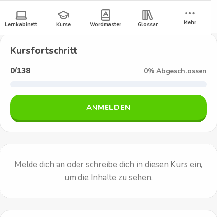
D
Zum
ANMELDEN
REGISTRIEREN
Inhalt
Z
e
Mehr
Lernkabinett
Kurse
Wordmaster
Glossar
springen
u
u
r
Kursfortschritt
ü
t
0/138
0
%
Abgeschlossen
c
s
k
z
c
ANMELDEN
u
h
m
L
5
e
Melde dich an oder schreibe dich in diesen Kurs ein,
r
um die Inhalte zu sehen.
n
k
a