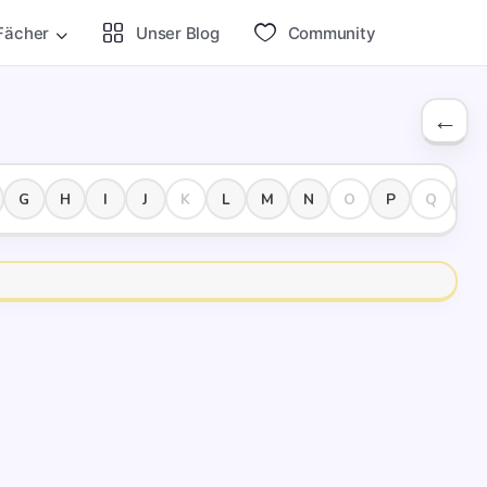
Fächer
Unser Blog
Com­mu­ni­ty
G
H
I
J
K
L
M
N
O
P
Q
R