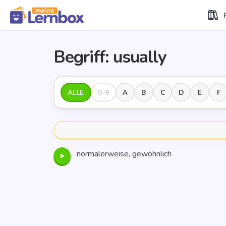
Begriff: usual­ly
ALLE
0-9
A
B
C
D
E
F
normalerweise, gewöhnlich