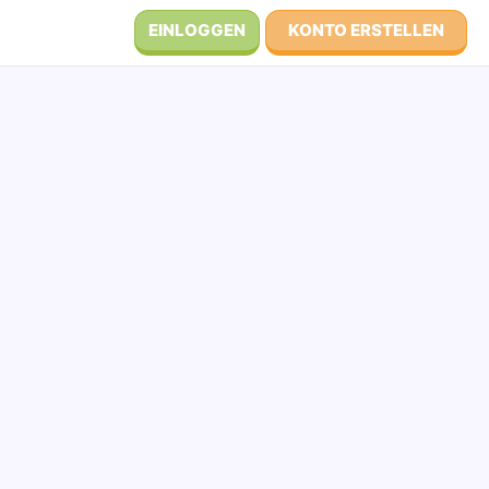
EINLOGGEN
KONTO ERSTELLEN
S
T
U
V
W
X
Y
Z