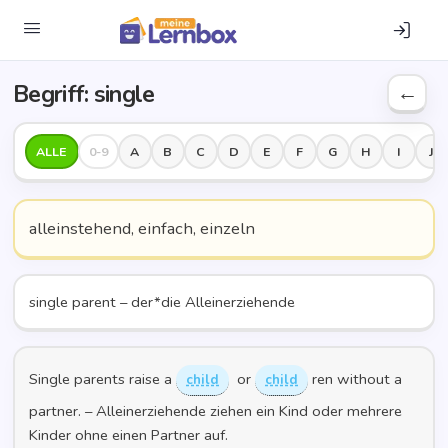
Begriff: sin­gle
ALLE
0-9
A
B
C
D
E
F
G
H
I
J
allein­ste­hend, ein­fach, einzeln
sin­gle parent – der*die Alleinerziehende
Sin­gle par­ents rai­se a
or
­ren wit­hout a
child
child
part­ner. – Allein­er­zie­hen­de zie­hen ein Kind oder meh­re­re
Kin­der ohne einen Part­ner auf.