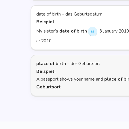
date of birth – das Geburts­da­tum
Bei­spiel:
My sister’s
date of birth
3 Janu­ary 2010
is
ar 2010.
place of birth
– der Geburts­ort
Bei­spiel:
A pass­port shows your name and
place of bi
Geburts­ort
.