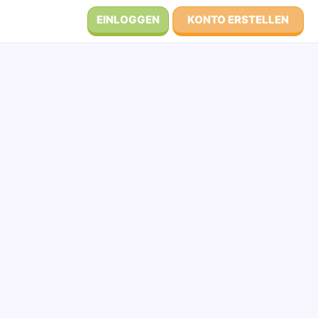
EINLOGGEN
KONTO ERSTELLEN
S
T
U
V
W
X
Y
Z