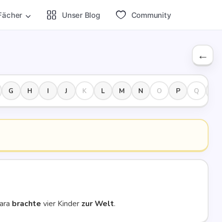
Fächer
Unser Blog
Com­mu­ni­ty
G
H
I
J
K
L
M
N
O
P
Q
R
ba­ra
brach­te
vier Kin­der
zur Welt
.