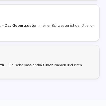
. –
Das
Geburts­da­tum
mei­ner Schwes­ter ist der 3. Janu­
rth
. – Ein Rei­se­pass ent­hält Ihren Namen und Ihren