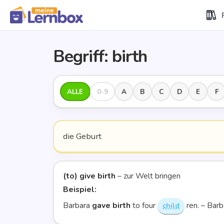
Begriff: birth
ALLE
0-9
A
B
C
D
E
F
die Geburt
(to) give birth
– zur Welt brin­gen
Bei­spiel:
Bar­ba­ra
gave birth
to four
­ren. – Bar­
child