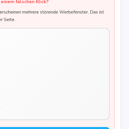
 einem fal­schen Klick?
erschei­nen meh­re­re stö­ren­de Wer­be­fens­ter. Das ist
ser Seite.