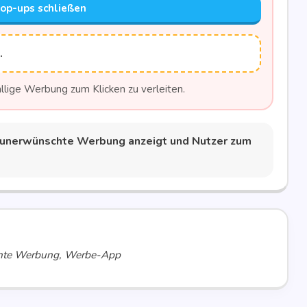
Pop-ups schließen
t.
l­li­ge Wer­bung zum Kli­cken zu verleiten.
 uner­wünsch­te Wer­bung anzeigt und Nut­zer zum
hte Werbung, Werbe-App