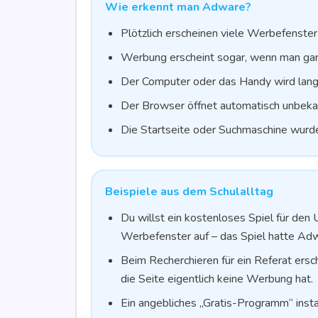
Wie erkennt man Adware?
Plötz­lich erschei­nen vie­le Wer­be­fens­t
Wer­bung erscheint sogar, wenn man gar k
Der Com­pu­ter oder das Han­dy wird lan
Der Brow­ser öff­net auto­ma­tisch unbe­
Die Start­sei­te oder Such­ma­schi­ne wur
Bei­spie­le aus dem Schulalltag
Du willst ein kos­ten­lo­ses Spiel für den U
Wer­be­fens­ter auf – das Spiel hat­te A
Beim Recher­chie­ren für ein Refe­rat ers
die Sei­te eigent­lich kei­ne Wer­bung hat.
Ein angeb­li­ches „Gra­tis-Pro­gramm“ inst