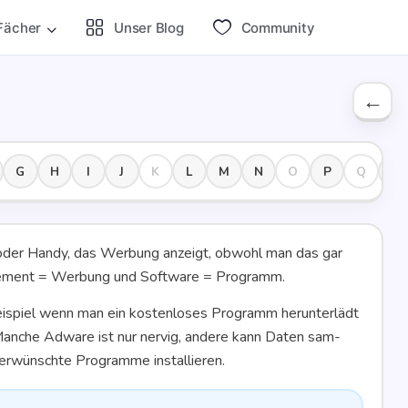
Fächer
Unser Blog
Com­mu­ni­ty
G
H
I
J
K
L
M
N
O
P
Q
R
oder Han­dy, das Wer­bung anzeigt, obwohl man das gar
e­ment
= Wer­bung und
Soft­ware
= Programm.
­spiel wenn man ein kos­ten­lo­ses Pro­gramm her­un­ter­lädt
t. Man­che Adware ist nur ner­vig, ande­re kann Daten sam­
er­wünsch­te Pro­gram­me installieren.