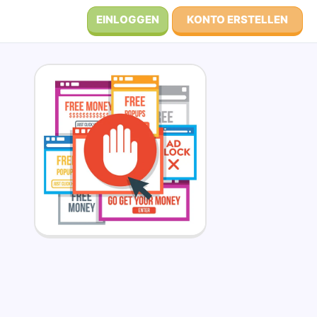
EINLOGGEN
KONTO ERSTELLEN
S
T
U
V
W
X
Y
Z