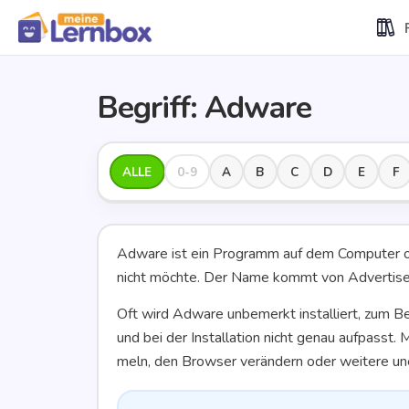
Begriff: Adware
ALLE
0-9
A
B
C
D
E
F
Adware
ist ein Pro­gramm auf dem Com­pu­ter 
nicht möch­te. Der Name kommt von
Adver­ti­s
Oft wird Adware unbe­merkt instal­liert, zum Bei
und bei der Instal­la­ti­on nicht genau auf­pass
meln, den Brow­ser ver­än­dern oder wei­te­re un