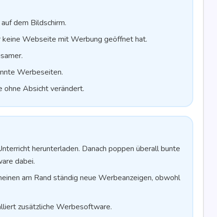
er auf dem Bildschirm.
ei­ne Web­sei­te mit Wer­bung geöff­net hat.
gsamer.
kann­te Werbeseiten.
­de ohne Absicht verändert.
nter­richt her­un­ter­la­den. Danach pop­pen über­all bun­te
dware dabei.
chei­nen am Rand stän­dig neue Wer­be­an­zei­gen, obwohl
al­liert zusätz­li­che Werbesoftware.