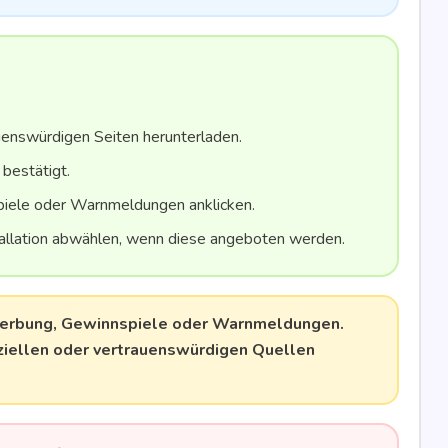
­ens­wür­di­gen Sei­ten herunterladen.
 bestätigt.
spie­le oder Warn­mel­dun­gen anklicken.
al­la­ti­on abwäh­len, wenn die­se ange­bo­ten werden.
 Wer­bung, Gewinn­spie­le oder Warn­mel­dun­gen.
el­len oder ver­trau­ens­wür­di­gen Quel­len