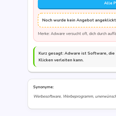
Alle 
Noch wur­de kein Ange­bot angeklick
Mer­ke: Adware ver­sucht oft, dich durch auf­fä
Kurz gesagt:
Adware ist Soft­ware, die
Kli­cken ver­lei­ten kann.
Synonyme:
Werbesoftware, Werbeprogramm, unerwünsc