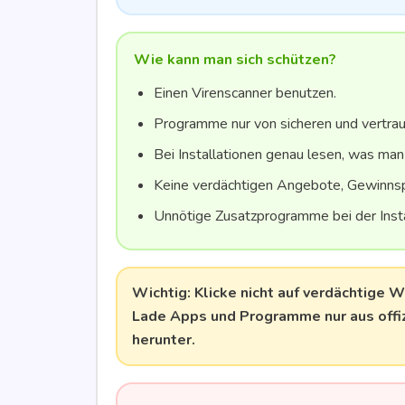
Wie kann man sich schützen?
Einen Viren­scan­ner benutzen.
Pro­gram­me nur von siche­ren und ver­trau
Bei Instal­la­tio­nen genau lesen, was man
Kei­ne ver­däch­ti­gen Ange­bo­te, Gewinn­
Unnö­ti­ge Zusatz­pro­gram­me bei der Inst
Wich­tig:
Kli­cke nicht auf ver­däch­ti­ge
Lade Apps und Pro­gram­me nur aus offi­zi­
herunter.