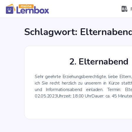
Schlagwort:
Elternaben
2. Eltern­abend
Sehr geehr­te Erzie­hungs­be­rech­tig­te, lie­be Eltern
ich Sie recht herz­lich zu unse­rem in Kür­ze statt­f
und Infor­ma­ti­ons­abend ein­la­den. Ter­min: El
02.05.2023Uhr­zeit: 18.00 UhrDau­er: ca. 45 Minu­