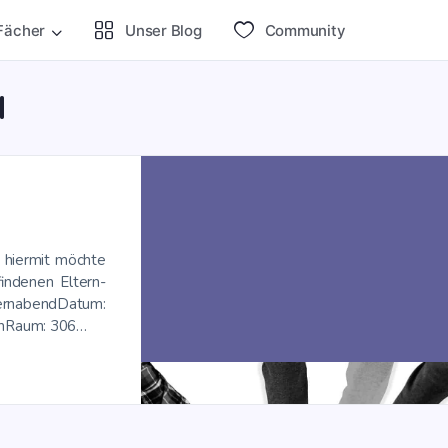
Fächer
Unser Blog
Com­mu­ni­ty
d
, hier­mit möch­te
in­de­nen Eltern-
tern­abendDatum:
tenRaum: 306…