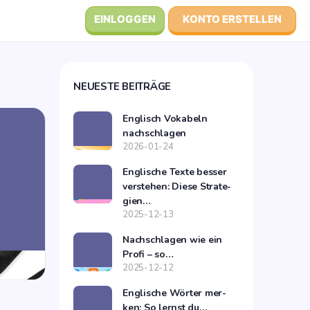
EINLOGGEN
KONTO ERSTELLEN
NEU­ES­TE BEITRÄGE
Eng­lisch Voka­beln
nachschlagen
2026-01-24
Eng­li­sche Tex­te bes­ser
ver­ste­hen: Die­se Stra­te­
gien…
2025-12-13
Nach­schla­gen wie ein
Pro­fi – so…
2025-12-12
Eng­li­sche Wör­ter mer­
ken: So lernst du…