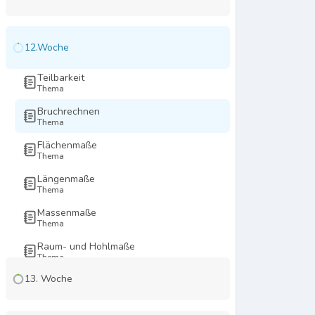
AUSKLAPPEN
11.
Test
WOCHE
Knifflige Rätzel. Teil 1
Test
12.Woche
EINKLAPPEN
12.WOCHE
Teilbarkeit
Thema
Bruchrechnen
Thema
Flächenmaße
Thema
Längenmaße
Thema
Massenmaße
Thema
Raum- und Hohlmaße
Thema
13. Woche
AUSKLAPPEN
13.
WOCHE