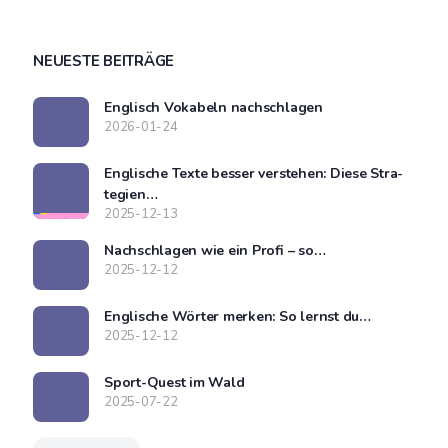
NEU­ES­TE BEITRÄGE
Eng­lisch Voka­beln nachschlagen
2026-01-24
Eng­li­sche Tex­te bes­ser ver­ste­hen: Die­se Stra­
te­gien…
2025-12-13
Nach­schla­gen wie ein Pro­fi – so…
2025-12-12
Eng­li­sche Wör­ter mer­ken: So lernst du…
2025-12-12
Sport-Quest im Wald
2025-07-22