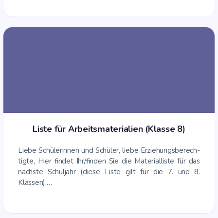
Lis­te für Arbeits­ma­te­ria­li­en (Klas­se 8)
Lie­be Schü­le­rin­nen und Schü­ler, lie­be Erzie­hungs­be­rech­
tig­te, Hier fin­det Ihr/finden Sie die Mate­ri­al­lis­te für das
nächs­te Schul­jahr (die­se Lis­te gilt für die 7. und 8.
Klassen).…