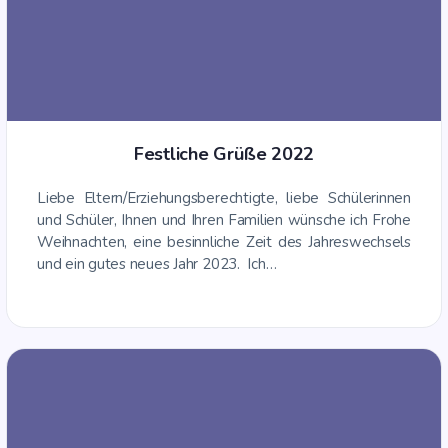
Fest­li­che Grü­ße 2022
Lie­be Eltern/Erziehungsberechtigte, lie­be Schü­le­rin­nen
und Schü­ler, Ihnen und Ihren Fami­li­en wün­sche ich Fro­he
Weih­nach­ten, eine besinn­li­che Zeit des Jah­res­wech­sels
und ein gutes neu­es Jahr 2023. Ich…