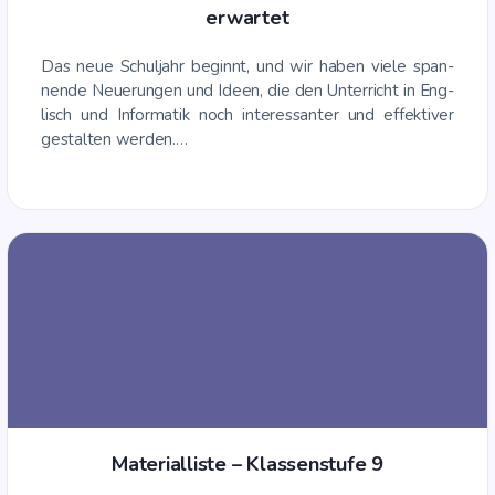
erwartet
Das neue Schul­jahr beginnt, und wir haben vie­le span­
nen­de Neue­run­gen und Ideen, die den Unter­richt in Eng­
lisch und Infor­ma­tik noch inter­es­san­ter und effek­ti­ver
gestal­ten werden.…
Mate­ri­al­lis­te – Klas­sen­stu­fe 9