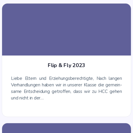
Flip & Fly 2023
Lie­be Eltern und Erzie­hungs­be­rech­tig­te, Nach lan­gen
Ver­hand­lun­gen haben wir in unse­rer Klas­se die gemein­
sa­me Ent­schei­dung getrof­fen, dass wir zu HCC gehen
und nicht in der…