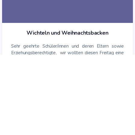
Wich­teln und Weihnachtsbacken
Sehr geehr­te Schüler/innen und deren Eltern sowie
Erzie­hungs­be­rech­tig­te, wir woll­ten die­sen Frei­tag eine
beson­de­re Weih­nachts­fei­er orga­ni­sie­ren, aber auf­grund
der höhen Krank­mel­dun­gen müs­sen wir unse­re
Übernachtung…