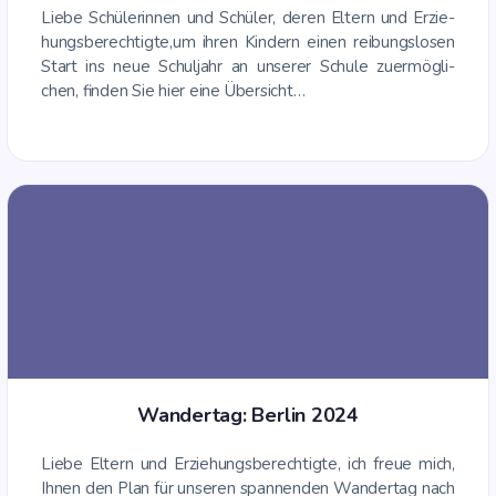
Lie­be Schü­le­rin­nen und Schü­ler, deren Eltern und Erzie­
hungs­be­rech­tig­te,um ihren Kin­dern einen rei­bungs­lo­sen
Start ins neue Schul­jahr an unse­rer Schu­le zuermög­li­
chen, fin­den Sie hier eine Übersicht…
Wan­der­tag: Ber­lin 2024
Lie­be Eltern und Erzie­hungs­be­rech­tig­te, ich freue mich,
Ihnen den Plan für unse­ren span­nen­den Wan­der­tag nach