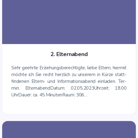
2. Eltern­abend
Sehr geehr­te Erzie­hungs­be­rech­tig­te, lie­be Eltern, hier­mit
möch­te ich Sie recht herz­lich zu unse­rem in Kür­ze statt­
fin­de­nen Eltern- und Infor­ma­ti­ons­abend ein­la­den. Ter­
min: Eltern­abendDatum: 02.05.2023Uhr­zeit: 18.00
UhrDau­er: ca. 45 Minu­tenRaum: 306…