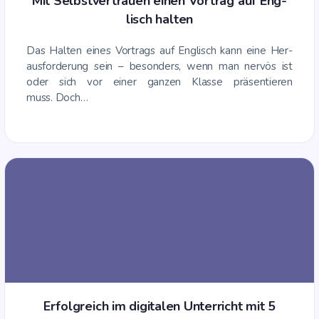
Mit Selbst­ver­trau­en einen Vor­trag auf Eng­
lisch halten
Das Hal­ten eines Vor­trags auf Eng­lisch kann eine Her­
aus­for­de­rung sein – beson­ders, wenn man ner­vös ist
oder sich vor einer gan­zen Klas­se prä­sen­tie­ren
muss. Doch…
Erfolg­reich im digi­ta­len Unter­richt mit 5