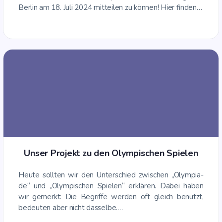
Ber­lin am 18. Juli 2024 mit­tei­len zu kön­nen! Hier finden…
Unser Pro­jekt zu den Olym­pi­schen Spielen
Heu­te soll­ten wir den Unter­schied zwi­schen „Olym­pia­
de“ und „Olym­pi­schen Spie­len“ erklä­ren. Dabei haben
wir gemerkt: Die Begrif­fe wer­den oft gleich benutzt,
bedeu­ten aber nicht dasselbe.…