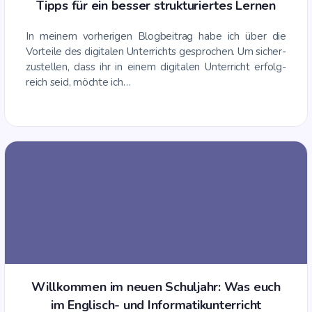
Tipps für ein bes­ser struk­tu­rier­tes Lernen
In mei­nem vor­he­ri­gen Blog­bei­trag habe ich über die
Vor­tei­le des digi­ta­len Unter­richts gespro­chen. Um sicher­
zu­stel­len, dass ihr in einem digi­ta­len Unter­richt erfolg­
reich seid, möch­te ich…
Will­kom­men im neu­en Schul­jahr: Was euch
im Eng­lisch- und Infor­ma­tik­un­ter­richt