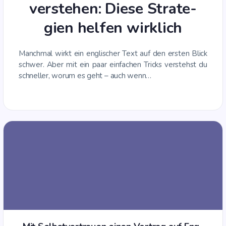
ver­ste­hen: Die­se Stra­te­
gien hel­fen wirklich
Manch­mal wirkt ein eng­li­scher Text auf den ers­ten Blick
schwer. Aber mit ein paar ein­fa­chen Tricks ver­stehst du
schnel­ler, wor­um es geht – auch wenn…