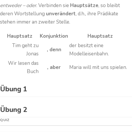
entweder – oder
. Ver­binden sie
Haupt­sätze
, so bleibt
deren Wort­stellung
un­ver­ändert
, d.h., ihre Prädikate
stehen immer an zweiter Stelle.
Hauptsatz
Konjunktion
Hauptsatz
Tim geht zu
der besitzt eine
, denn
Jonas
Modelleisenbahn.
Wir lesen das
, aber
Maria will mit uns spielen.
Buch
Übung 1
Übung 2
QUIZ