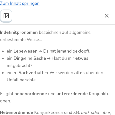
Zum Inhalt springen
Indefinitpronomen
Zur
zum
Indefinitpronomen
bezeichnen auf allgemeine,
Lern
unbestimmte Weise…
ein
Lebewesen
➔ Da hat
jemand
geklopft.
ein
Ding
/eine
Sache
➔ Hast du mir
etwas
mitgebracht?
einen
Sachverhalt
➔ Wir werden
alles
über den
Unfall berichte.
Es gibt
neben­ordnende
und
unter­ordnende
Kon­junk­ti­
onen.
Neben­ordnende
Kon­junk­ti­onen sind z.B.
und, oder, aber,