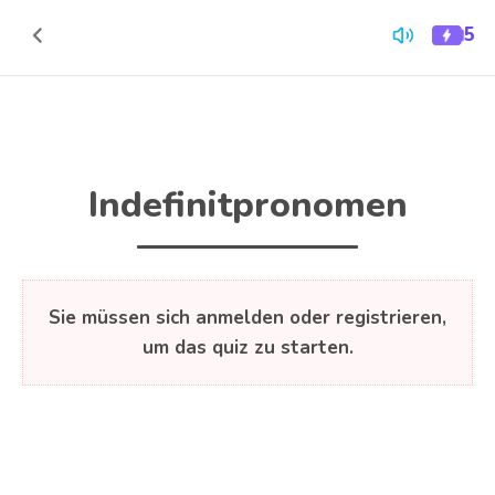
Zum Inhalt springen
5
Quiz-
Zurück
Energi
zum
Inhalt
Indefinitpronomen
Sie müssen sich anmelden oder registrieren,
um das quiz zu starten.