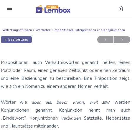
Ver­tre­tungs­stun­den
Wort­ar­ten: Prä­po­si­tio­nen, Inter­jek­tio­nen und Konjunktionen
In Bearbeitung
Präpositionen
, auch Verhältniswörter genannt, helfen, einen
Platz oder Raum, einen genauen Zeitpunkt oder einen Zeitraum
und eine Beziehungen zu beschreiben. Eine
Präposition
zeigt,
wie sich ein Nomen zu einem anderen Nomen verhält.
Wörter wie
aber, als, bevor, wenn, weil
usw. werden
Konjunktionen
genannt. Konjunktion nennt man auch
„Bindewort“.
Konjunktionen
verbinden
Satzteile, Nebensätze
und Hauptsätze miteinander.