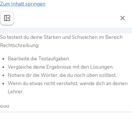
Zum Inhalt springen
Rechtschreibung
Z
u
So testest du deine Stärken und Schwächen im Bereich
r
ü
Rechtschreibung:
c
Bearbeite die Testaufgaben.
k
Vergleiche deine Ergebnisse mit den Lösungen.
z
Notiere dir die Wörter, die du noch üben solltest.
u
Wenn du etwas nicht verstehst, wende dich an deinen
m
Lehrer.
L
e
QUIZ
r
n
Lückendiktat – 1
k