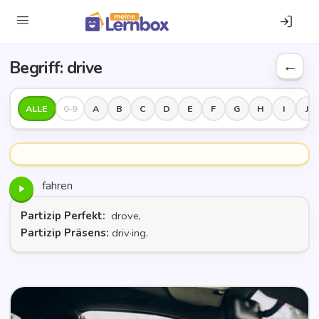
Begriff: dri­ve
ALLE
0-9
A
B
C
D
E
F
G
H
I
J
fahren
Partizip Perfekt:
drove,
Partizip Präsens:
driv·ing.