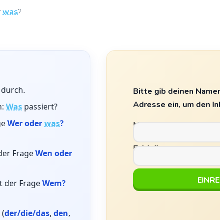
r
was
?
 durch.
Bitte gib deinen Namen
Adresse ein, um den In
h:
Was
passiert?
ge
Wer oder
was
?
Name
E-Mail
 der Frage
Wen oder
it der Frage
Wem?
 (
der/die/das
,
den
,