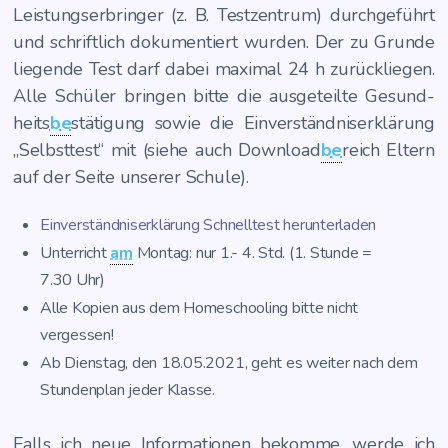
Leis­tungs­er­brin­ger (z. B. Test­zen­trum) durch­ge­führt
und schrift­lich doku­men­tiert wur­den. Der zu Grun­de
lie­gen­de Test darf dabei maxi­mal 24 h zurück­lie­gen.
Alle Schü­ler brin­gen bit­te die aus­ge­teil­te Gesund­
heits­
be
­stä­ti­gung sowie die Ein­ver­ständ­nis­er­klä­rung
„Selbst­test“ mit (sie­he auch Down­load­
be
­reich Eltern
auf der Sei­te unse­rer Schule).
Ein­ver­ständ­nis­er­klä­rung Schnell­test herunterladen
Unter­richt
am
Mon­tag: nur 1.- 4. Std. (1. Stun­de =
7.30 Uhr)
Alle Kopien aus dem Home­schoo­ling bit­te nicht
vergessen!
Ab Diens­tag, den 18.05.2021, geht es wei­ter nach dem
Stun­den­plan jeder Klasse.
Falls ich neue Infor­ma­tio­nen bekom­me, wer­de ich