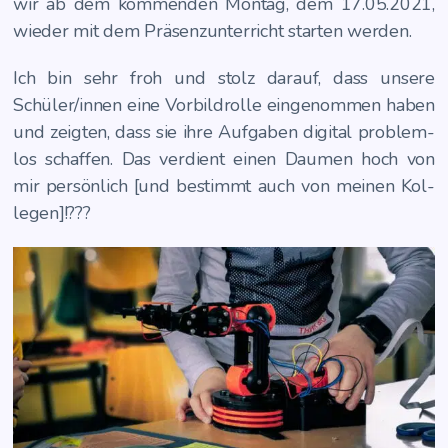
wir ab dem kom­men­den Mon­tag, dem 17.05.2021,
wie­der mit dem Prä­senz­un­ter­richt star­ten werden.
Ich bin sehr froh und stolz dar­auf, dass unse­re
Schüler/innen eine Vor­bild­rol­le ein­ge­nom­men haben
und zeig­ten, dass sie ihre Auf­ga­ben digi­tal pro­blem­
los schaf­fen. Das ver­dient einen Dau­men hoch von
mir per­sön­lich [und bestimmt auch von mei­nen Kol­
le­gen]!???