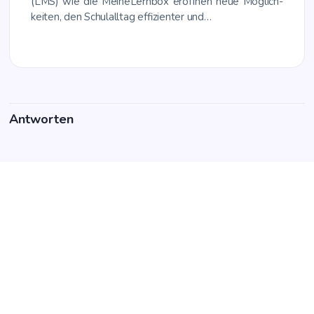
(LMS) wie die Mei­ne­Lern­box eröff­nen neue Mög­lich­
kei­ten, den Schul­all­tag effi­zi­en­ter und…
Antworten