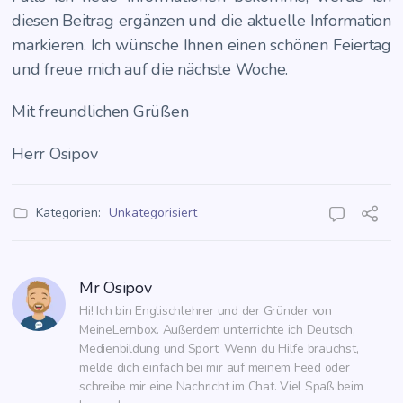
die­sen Bei­trag ergän­zen und die aktu­el­le Infor­ma­ti­on
mar­kie­ren. Ich wün­sche Ihnen einen schö­nen Fei­er­tag
und freue mich auf die nächs­te Woche.
Mit freund­li­chen Grüßen
Herr Osipov
Kategorien:
Unkategorisiert
Mr Osipov
Hi! Ich bin Englischlehrer und der Gründer von 
MeineLernbox. Außerdem unterrichte ich Deutsch, 
Medienbildung und Sport. Wenn du Hilfe brauchst, 
melde dich einfach bei mir auf meinem Feed oder 
schreibe mir eine Nachricht im Chat. Viel Spaß beim 