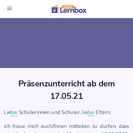
Prä­senz­un­ter­richt ab dem
17.05.21
Lie­
be
Schü­le­rin­nen und Schü­ler, lie­
be
Eltern,
ich freue mich euch/Ihnen mit­tei­len zu dür­fen, dass