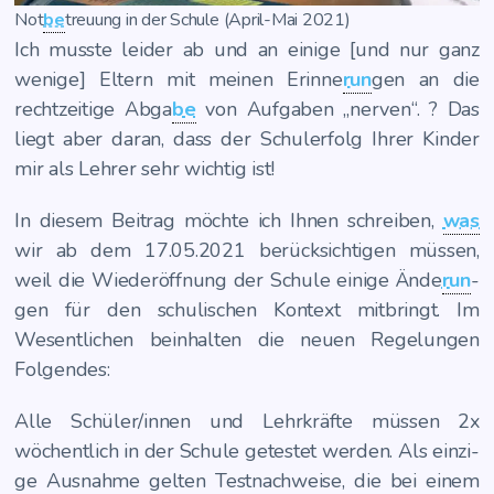
Not­
be
­treu­ung in der Schu­le (April-Mai 2021)
Ich muss­te lei­der ab und an eini­ge [und nur ganz
weni­ge] Eltern mit mei­nen Erin­ne­
run
­gen an die
recht­zei­ti­ge Abga­
be
von Auf­ga­ben „ner­ven“. ? Das
liegt aber dar­an, dass der Schul­erfolg Ihrer Kin­der
mir als Leh­rer sehr wich­tig ist!
In die­sem Bei­trag möch­te ich Ihnen schrei­ben,
was
wir ab dem 17.05.2021 berück­sich­ti­gen müs­sen,
weil die Wie­der­öff­nung der Schu­le eini­ge Ände­
run
­
gen für den schu­li­schen Kon­text mit­bringt. Im
Wesent­li­chen beinhal­ten die neu­en Rege­lun­gen
Folgendes:
Alle Schüler/innen und Lehr­kräf­te müs­sen 2x
wöchent­lich in der Schu­le getes­tet wer­den. Als ein­zi­
ge Aus­nah­me gel­ten Test­nach­wei­se, die bei einem