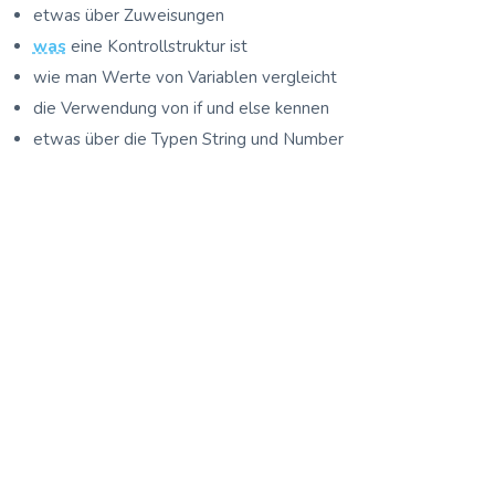
etwas über Zuweisungen
was
eine Kon­troll­struk­tur ist
wie man Wer­te von Varia­blen vergleicht
die Ver­wen­dung von
if
und
else
ken­nen
etwas über die Typen
String
und
Number