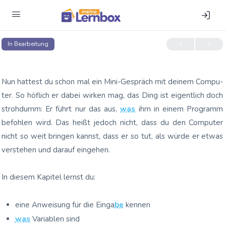
In Bear­bei­tung
Nun hat­test du schon mal ein Mini-Gespräch mit dei­nem Com­pu­
ter. So höf­lich er dabei wir­ken mag, das Ding ist eigent­lich doch
stroh­dumm: Er führt nur das aus,
was
ihm in einem Pro­gramm
befoh­len wird. Das heißt jedoch nicht, dass du den Com­pu­ter
nicht so weit brin­gen kannst, dass er so tut, als wür­de er etwas
ver­ste­hen und dar­auf eingehen.
In die­sem Kapi­tel lernst du:
eine Anwei­sung für die Ein­ga­
be
kennen
was
Varia­blen
sind