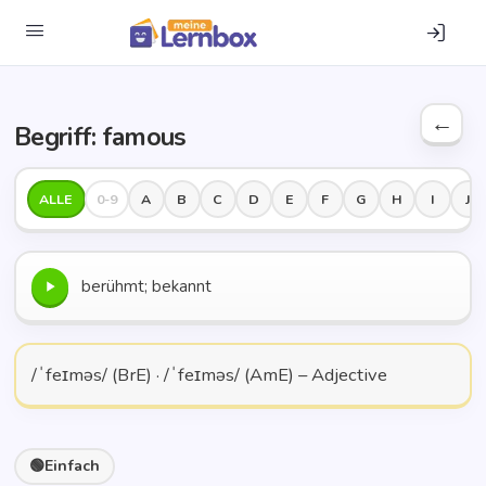
Begriff: famous
ALLE
0-9
A
B
C
D
E
F
G
H
I
J
berühmt; bekannt
/ˈfeɪməs/ (BrE) · /ˈfeɪməs/ (AmE) – Adjective
Ein­fach