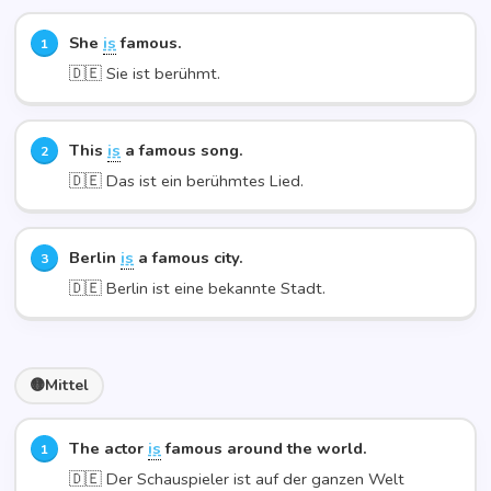
She
is
famous.
🇩🇪 Sie ist berühmt.
This
is
a famous song.
🇩🇪 Das ist ein berühm­tes Lied.
Ber­lin
is
a famous city.
🇩🇪 Ber­lin ist eine bekann­te Stadt.
Mit­tel
The actor
is
famous around the world.
🇩🇪 Der Schau­spie­ler ist auf der gan­zen Welt