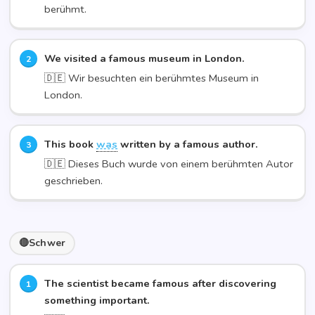
berühmt.
We visi­ted a famous muse­um in Lon­don.
🇩🇪 Wir besuch­ten ein berühm­tes Muse­um in
London.
This book
was
writ­ten by a famous aut­hor.
🇩🇪 Die­ses Buch wur­de von einem berühm­ten Autor
geschrieben.
Schwer
The sci­en­tist beca­me famous after dis­co­ve­ring
some­thing important.