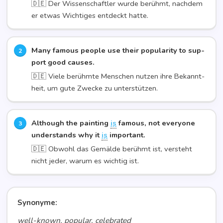
🇩🇪 Der Wis­sen­schaft­ler wur­de berühmt, nach­dem
er etwas Wich­ti­ges ent­deckt hatte.
Many famous peo­p­le use their popu­la­ri­ty to sup­
port good cau­ses.
🇩🇪 Vie­le berühm­te Men­schen nut­zen ihre Bekannt­
heit, um gute Zwe­cke zu unterstützen.
Alt­hough the pain­ting
is
famous, not ever­yo­ne
under­stands why it
is
important.
🇩🇪 Obwohl das Gemäl­de berühmt ist, ver­steht
nicht jeder, war­um es wich­tig ist.
Synonyme:
well-known, popular, celebrated