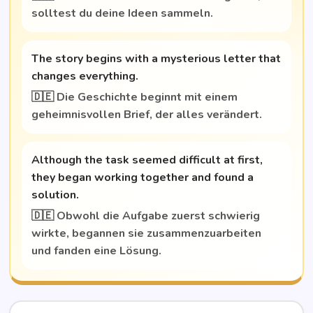
soll­test du dei­ne Ideen sammeln.
The sto­ry beg­ins with a mys­te­rious let­ter that
chan­ges everything.
🇩🇪 Die Geschich­te beginnt mit einem
geheim­nis­vol­len Brief, der alles verändert.
Alt­hough the task see­med dif­fi­cult at first,
they began working tog­e­ther and found a
solution.
🇩🇪 Obwohl die Auf­ga­be zuerst schwie­rig
wirk­te, began­nen sie zusam­men­zu­ar­bei­ten
und fan­den eine Lösung.