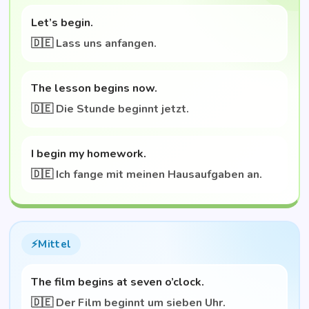
Let’s begin.
🇩🇪 Lass uns anfangen.
The les­son beg­ins now.
🇩🇪 Die Stun­de beginnt jetzt.
I begin my homework.
🇩🇪 Ich fan­ge mit mei­nen Haus­auf­ga­ben an.
Mit­tel
The film beg­ins at seven o’clock.
🇩🇪 Der Film beginnt um sie­ben Uhr.