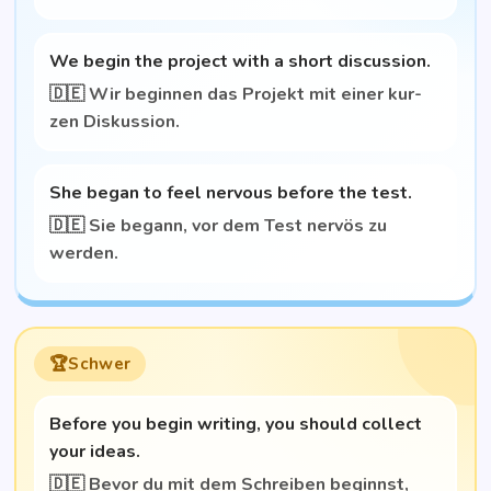
We begin the pro­ject with a short discussion.
🇩🇪 Wir begin­nen das Pro­jekt mit einer kur­
zen Diskussion.
She began to feel ner­vous befo­re the test.
🇩🇪 Sie begann, vor dem Test ner­vös zu
werden.
Schwer
Befo­re you begin wri­ting, you should coll­ect
your ideas.
🇩🇪 Bevor du mit dem Schrei­ben beginnst,