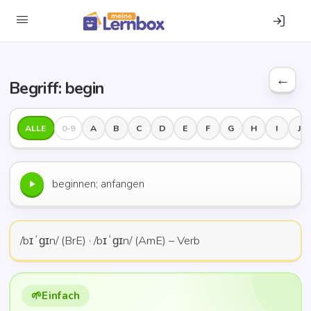
Begriff: begin
ALLE
0-9
A
B
C
D
E
F
G
H
I
J
begin­nen; anfangen
/bɪˈɡɪn/ (BrE) · /bɪˈɡɪn/ (AmE) – Verb
Ein­fach