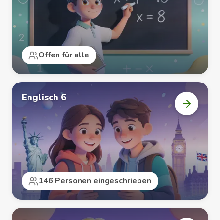
öffnen
Offen für alle
Englisch 6
Kurs
„Englisc
6“
öffnen
146 Personen eingeschrieben