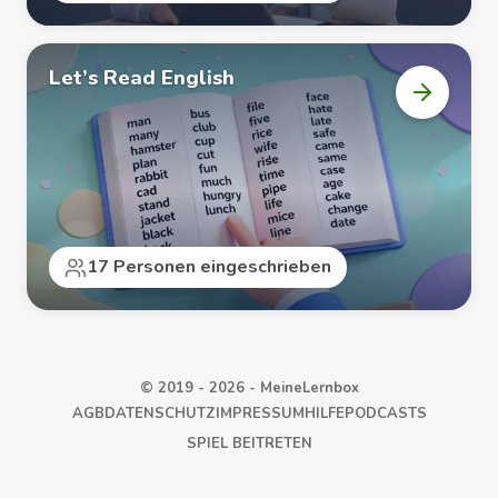
Let’s Read English
Kurs
„Let’s
Read
English“
öffnen
17 Personen eingeschrieben
© 2019 - 2026 - MeineLernbox
AGB
DATENSCHUTZ
IMPRESSUM
HILFE
PODCASTS
SPIEL BEITRETEN