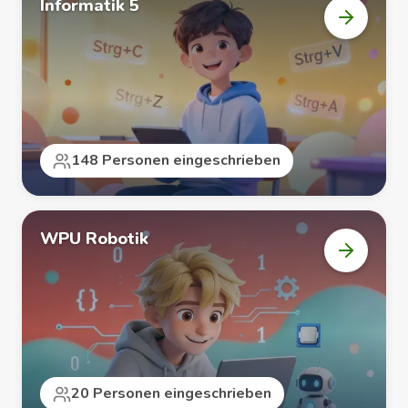
Informatik 5
Kurs
„Informa
5“
öffnen
148 Personen eingeschrieben
WPU Robotik
Kurs
„WPU
Robotik“
öffnen
20 Personen eingeschrieben