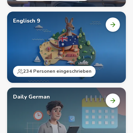
Englisch 9
Kurs
„Englisc
9“
öffnen
234 Personen eingeschrieben
Daily German
Kurs
„Daily
German“
öffnen