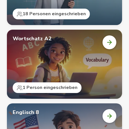
18 Personen eingeschrieben
Wortschatz A2
Kurs
„Wortsch
A2“
öffnen
1 Person eingeschrieben
Englisch 8
Kurs
„Englisc