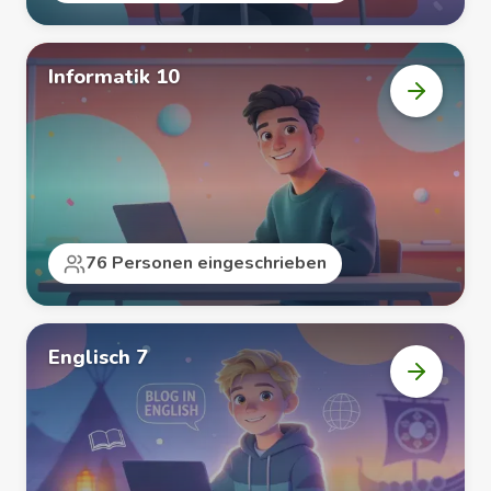
Informatik 10
Kurs
„Informa
10“
öffnen
76 Personen eingeschrieben
Englisch 7
Kurs
„Englisc
7“
öffnen