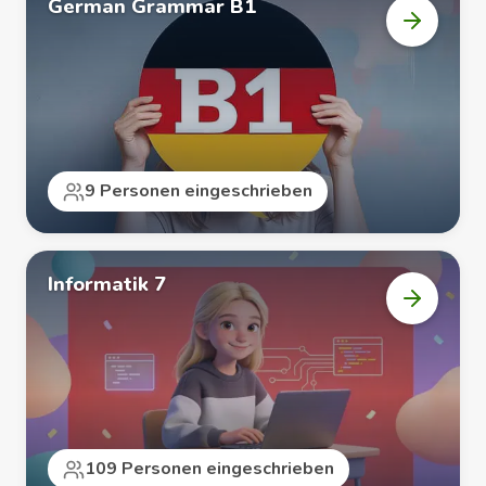
German Grammar B1
Kurs
„German
Gramma
B1“
öffnen
9 Personen eingeschrieben
Informatik 7
Kurs
„Informa
7“
öffnen
109 Personen eingeschrieben