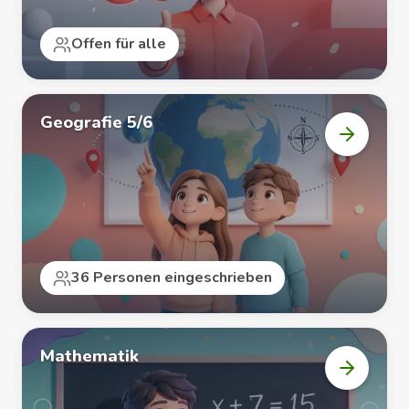
Offen für alle
Geografie 5/6
Kurs
„Geograf
5/6“
öffnen
36 Personen eingeschrieben
Mathematik
Kurs
„Mathema