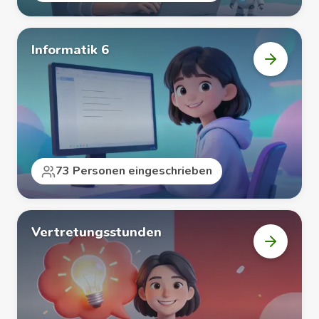
Informatik 6
Kurs
„Informa
6“
öffnen
73 Personen eingeschrieben
Vertretungsstunden
Kurs
„Vertret
öffnen