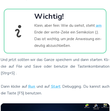
Wich­tig!
Klein, aber fein: Wie du siehst, steht
am
Ende der wri­te-Zei­le ein Semi­ko­lon (;).
Das ist wich­tig, um jede Anwei­sung ein­
deu­tig abzuschließen.
Und jetzt soll­ten wir das Gan­ze spei­chern und dann star­ten. Kli­
cke auf File und Save oder benut­ze die Tas­ten­kom­bi­na­ti­on
[Strg+S]
.
Dann kli­cke auf
Run
und auf
Start
Debug­ging.
Du kannst auch
die Tas­te
[F5]
benut­zen.