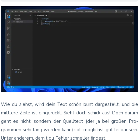
Wie du siehst, wird dein Text schön bunt dar­ge­stellt, und die
mitt­le­re Zei­le ist ein­ge­rückt. Sieht doch schick aus! Doch dar­um
geht es nicht, son­dern der Quell­text (der ja bei gro­ßen Pro­
gram­men sehr lang wer­den kann) soll mög­lichst gut les­bar sein.
Unter ande­rem, damit du Feh­ler schnel­ler findest.