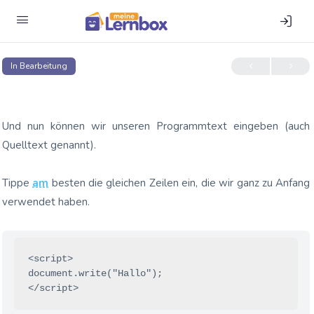
In Bear­bei­tung
Und nun kön­nen wir unse­ren Pro­gramm­text ein­ge­ben (auch
Quell­text genannt).
Tip­pe
am
bes­ten die glei­chen Zei­len ein, die wir ganz zu Anfang
ver­wen­det haben.
<script>

document.write("Hallo");
