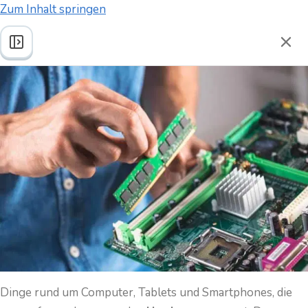
Zum Inhalt springen
Hardware
Z
u
r
ü
c
k
z
u
m
L
e
r
n
k
Dinge rund um Computer, Tablets und Smartphones, die