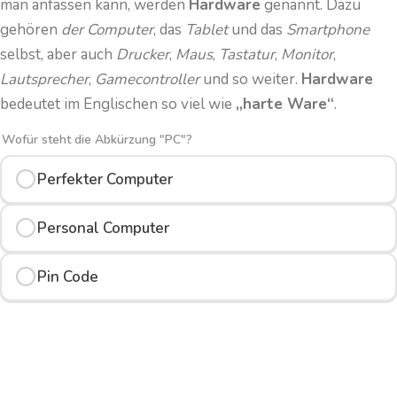
a
man anfassen kann, werden
Hardware
genannt. Dazu
b
gehören
der Computer
, das
Tablet
und das
Smartphone
i
selbst, aber auch
Drucker
,
Maus
,
Tastatur
,
Monitor
,
n
Lautsprecher
,
Gamecontroller
und so weiter.
Hardware
e
bedeutet im Englischen so viel wie
„harte Ware“
.
t
Wofür steht die Abkürzung "PC"?
t
Perfekter Computer
Personal Computer
Pin Code