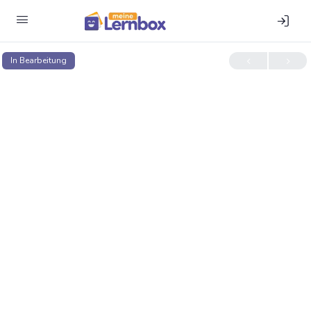
In Bear­bei­tung