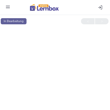
In Bear­bei­tung