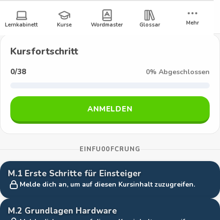
W
Zum
ANMELDEN
REGISTRIEREN
Inhalt
Z
P
Mehr
Lernkabinett
Kurse
Wordmaster
Glossar
springen
u
U
r
Kursfortschritt
ü
R
0/38
0
%
Abgeschlossen
c
o
k
z
b
ANMELDEN
u
o
m
L
t
EINFU00FCRUNG
e
i
r
M.1 Erste Schritte für Einsteiger
n
k
Melde dich an, um auf diesen Kursinhalt zuzugreifen.
k
a
M.2 Grundlagen Hardware