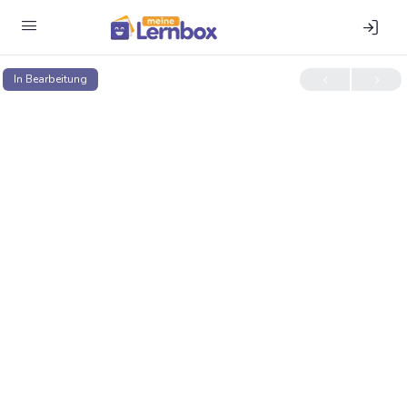
In Bear­bei­tung